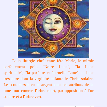
Et la liturgie chrétienne fête Marie, le miroir
parfaitement poli, "Notre Lune", "la Lune
spirituelle", "la parfaite et éternelle Lune", la lune
très pure dont la virginité enfante le Christ solaire.
Les couleurs bleu et argent sont les attributs de la
lune tout comme l'arbre mort, par opposition à l'or
solaire et à l'arbre vert.